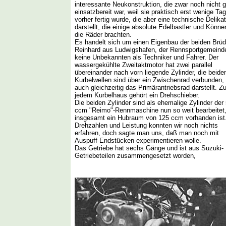
interessante Neukonstruktion, die zwar noch nicht 
einsatzbereit war, weil sie praktisch erst wenige Ta
vorher fertig wurde, die aber eine technische Delika
darstellt, die einige absolute Edelbastler und Könne
die Räder brachten.
Es handelt sich um einen Eigenbau der beiden Brüd
Reinhard aus Ludwigshafen, der Rennsportgemeind
keine Unbekannten als Techniker und Fahrer. Der
wassergekühlte Zweitaktmotor hat zwei parallel
übereinander nach vorn liegende Zylinder, die beide
Kurbelwellen sind über ein Zwischenrad verbunden,
auch gleichzeitig das Primärantriebsrad darstellt. Z
jedem Kurbelhaus gehört ein Drehschieber.
Die beiden Zylinder sind als ehemalige Zylinder der
ccm "Reimo"-Rennmaschine nun so weit bearbeitet
insgesamt ein Hubraum von 125 ccm vorhanden ist
Drehzahlen und Leistung konnten wir noch nichts
erfahren, doch sagte man uns, daß man noch mit
Auspuff-Endstücken experimentieren wolle.
Das Getriebe hat sechs Gänge und ist aus Suzuki-
Getriebeteilen zusammengesetzt worden,